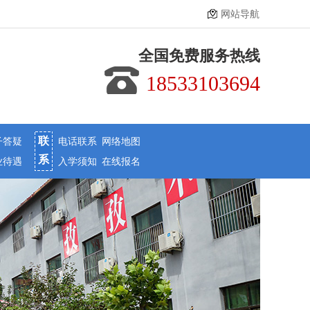
网站导航
全国免费服务热线
18533103694
联
子答疑
电话联系
网络地图
系
业待遇
入学须知
在线报名