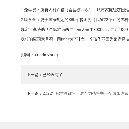
1.免学费：所有农村户籍（含县镇非农），城市家庭经济困
2.助学金：属于国家规定的
680
个贫困县（我省
22
个）的农村
规定，享受助学金标准为两年，每人每年
2000
元，共计
4000
我校响应国家号召，同时也为了让每一个孩子不因为家庭经
(编辑：xiandaiyixue)
上一篇：已经没有了
下一篇：
2022年招生新政策，尽全力扶持每一个因家庭